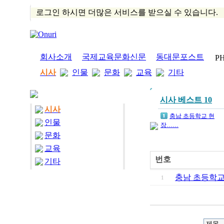
로그인 하시면 더많은 서비스를 받으실 수 있습니다.
회사소개
국제교육문화신문
동대문포스트
P
시사
인물
문화
교육
기타
시사 베스트 10
시사
충남 초등학교 현
인물
장……
문화
교육
번호
기타
충남 초등학
1