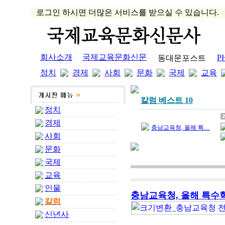
로그인 하시면 더많은 서비스를 받으실 수 있습니다.
회사소개
국제교육문화신문
P
동대문포스트
정치
경제
사회
문화
국제
교육
칼럼 베스트 10
정치
경제
충남교육청, 올해 특…
사회
문화
국제
교육
인물
충남교육청, 올해 특수학
칼럼
신년사