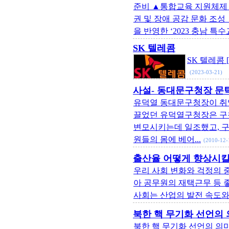
준비 ▲통합교육 지원체제 
권 및 장애 공감 문화 조
을 반영한 ‘2023 충남 특수교
SK 텔레콤
SK 텔레콤 [
(2023-03-21)
사설- 동대문구청장 문
유덕열 동대문구청장이 취임
끌었던 유덕열구청장은 구
변모시키는데 일조했고, 구
원들의 몸에 베어...
(2010-12-
출산율 어떻게 향상시킬
우리 사회 변화와 걱정의 중
아 공무원의 재택근무 등 
사회는 산업의 발전 속도와 
북한 핵 무기화 선언의
북한 핵 무기화 선언의 의