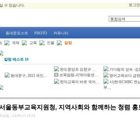
로그인
실 수 있습니다.
동대문포스트
PHOTO
커뮤니티
화
국제
교육
인물
칼럼
칼럼 베스트 10
완도중앙초 김창규 …
기다림의 성숙 -
보육칼럼-지역아동센…
동대문구, 2023 국민…
영어교육보다 급한
한자교육이 바로 국어…
사)한국CMBC 전
부…
서울동부교육지원청, 지역사회와 함께하는 청렴 홍
작성일 :
23-09-15 10:54