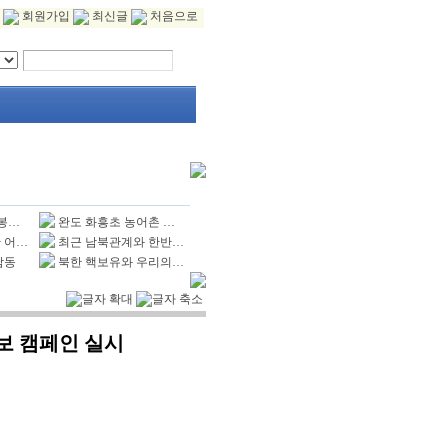
회원가입
최신글
처음으로
김봉…
완도 화흥초 농어촌 …
 어…
최근 남북관계와 한반…
남동
북한 핵보유와 우리의…
보 캠페인 실시