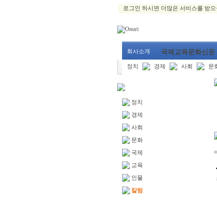
로그인 하시면 더많은 서비스를 받으
회사소개
국제교육문화신문
정치
경제
사회
문
정치
경제
사회
문화
국제
교육
인물
칼럼